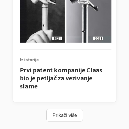
Iz istorije
Prvi patent kompanije Claas
bio je petljač za vezivanje
slame
Prikaži više