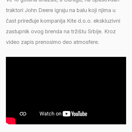
traktori John Deere igraju na balu koji njima u
čast priređuje kompanija Kite d.o.o. ekskluzivni
zastupnik ovog brenda na tržištu Srbije. Kroz
video zapis prenosimo deo atmosfere.