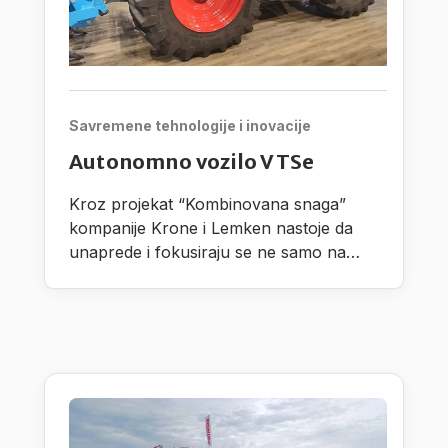
Savremene tehnologije i inovacije
Autonomno vozilo VTSe
Kroz projekat “Kombinovana snaga”
kompanije Krone i Lemken nastoje da
unaprede i fokusiraju se ne samo na
razvoj autonomnih procesnih jedinica,
nego takođe i na radne proscese pri
čemu vode računa na dodatni praktični
razvoj.