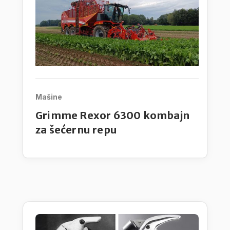
Mašine
Grimme Rexor 6300 kombajn
za šećernu repu