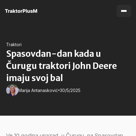
Traktori
Spasovdan-dan kada u
Čurugu traktori John Deere
imaju svoj bal
•
Marija Antanasković
30/5/2025
Ve 10 godina unazad, u Čurugu, na Spasovdan