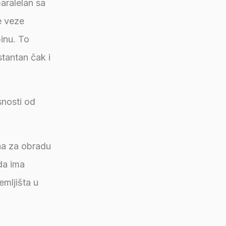
aralelan sa
e veze
inu. To
stantan čak i
snosti od
na za obradu
da ima
emljišta u