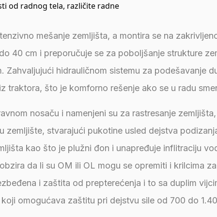
ti od radnog tela, različite radne
tenzivno mešanje zemljišta, a montira se na zakrivlje
o 40 cm i preporučuje se za poboljšanje strukture zem
m. Zahvaljujući hidrauličnom sistemu za podešavanje d
iz traktora, što je komforno rešenje ako se u radu smen
ravnom nosaču i namenjeni su za rastresanje zemljišta,
emljište, stvarajući pukotine usled dejstva podizanja
jišta kao što je plužni đon i unapređuje inflitraciju v
bzira da li su OM ili OL mogu se opremiti i krilcima za 
beđena i zaštita od prepterećenja i to sa duplim vijc
a koji omogućava zaštitu pri dejstvu sile od 700 do 1.4