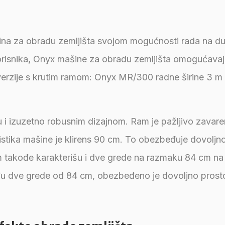
na za obradu zemljišta svojom mogućnosti rada na d
korisnika, Onyx mašine za obradu zemljišta omogućavaj
verzije s krutim ramom: Onyx MR/300 radne širine 3 m
i izuzetno robusnim dizajnom. Ram je pažljivo zavaren
teristika mašine je klirens 90 cm. To obezbeđuje dovoljn
m takođe karakterišu i dve grede na razmaku 84 cm na
eđu dve grede od 84 cm, obezbeđeno je dovoljno prost