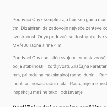
Podrivači Onyx kompletiraju Lemken gamu maši
cm. Dizajnirani da zadovolje najveće zahteve 
svestranost. Onyx podrivači su dostupni u dve 
MR/400 radne širine 4 m.
Podrivači Onyx se ističu svojom jednostavnošću 
bolje stabilnosti i izdržljivosti. Značajna karak
ram, pri radu na maksimalnoj radnoj dubini. Ra
montirani nosači radnih tela. Rastojanjem izm
inspekciju mašine tako i održavanje.