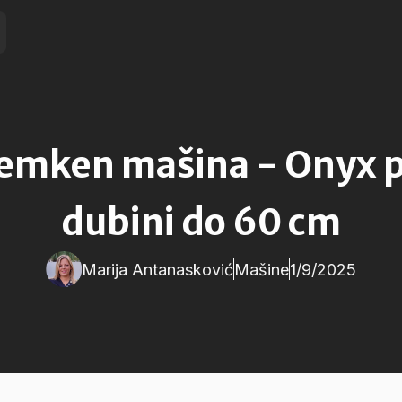
emken mašina - Onyx po
dubini do 60 cm
Marija Antanasković
Mašine
1/9/2025