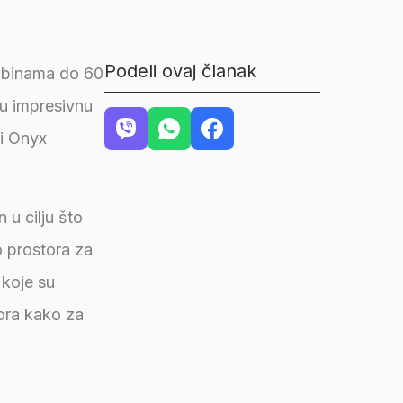
Podeli ovaj članak
ubinama do 60
u impresivnu
 i Onyx
 u cilju što
o prostora za
 koje su
ora kako za