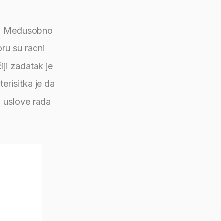
je. Međusobno
oru su radni
iji zadatak je
erisitka je da
i uslove rada