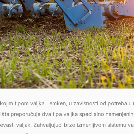
 kojim tipom valjka Lemken, u zavisnosti od potreba u 
ljišta preporučuje dva tipa valjka specijalno namenjen
vasti valjak. Zahvaljujući brzo izmenljivom sistemu v