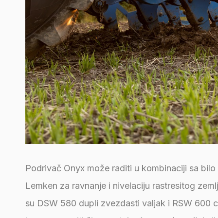
Podrivač Onyx može raditi u kombinaciji sa bilo
Lemken za ravnanje i nivelaciju rastresitog zem
su DSW 580 dupli zvezdasti valjak i RSW 600 ce