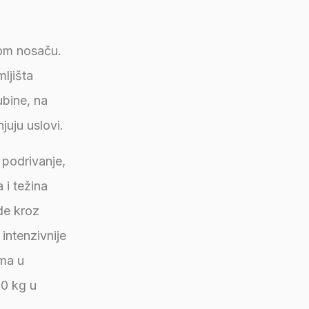
nom nosaču.
ljišta
ubine, na
juju uslovi.
 podrivanje,
 i težina
ode kroz
intenzivnije
ima u
00 kg u