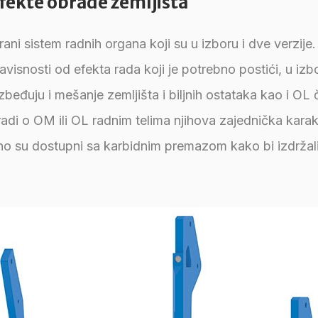
 efekte obrade zemljišta
irani sistem radnih organa koji su u izboru i dve verzi
visnosti od efekta rada koji je potrebno postići, u izb
eđuju i mešanje zemljišta i biljnih ostataka kao i OL č
radi o OM ili OL radnim telima njihova zajednička karakt
ono su dostupni sa karbidnim premazom kako bi izdržal