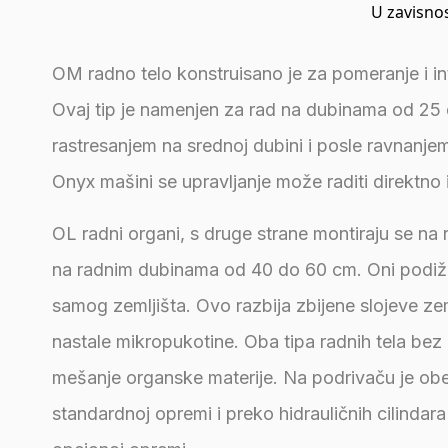
U zavisnos
OM radno telo konstruisano je za pomeranje i in
Ovaj tip je namenjen za rad na dubinama od 25 d
rastresanjem na srednoj dubini i posle ravnanje
Onyx mašini se upravljanje može raditi direktno 
OL radni organi, s druge strane montiraju se na 
na radnim dubinama od 40 do 60 cm. Oni podižu z
samog zemljišta. Ovo razbija zbijene slojeve zeml
nastale mikropukotine. Oba tipa radnih tela bez o
mešanje organske materije. Na podrivaču je obez
standardnoj opremi i preko hidrauličnih cilindar