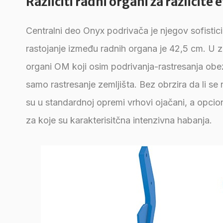
Različiti radni organi za različite
Centralni deo Onyx podrivača je njegov sofistic
rastojanje između radnih organa je 42,5 cm. U za
organi OM koji osim podrivanja-rastresanja obezb
samo rastresanje zemljišta. Bez obrzira da li se 
su u standardnoj opremi vrhovi ojačani, a opci
za koje su karakterisitčna intenzivna habanja.