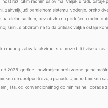
nost različitim radnim uslovima. Valjak u radu ostaje p
i, zahvaljujući paralelnom sistemu vođenje, preko dv
je paralelan sa tlom, bez obzira na podešenu radnu dub
j širini, s obzirom na to da pritisak valjka ostaje kon
u radnog zahvata okvirno, što može biti i više u zavi
a od 2026. godine. Inoviranjem proizvodne game maši
Lemken će upotpuniti svoju ponudi. Ujedno Lemken sa
 zemljišta, od konvencionalnog do minimalne i obrade z