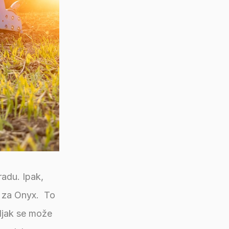
radu. Ipak,
ih za Onyx. To
aljak se može