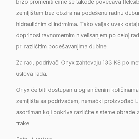
brzo promeniti čime se takođe povećava fleksibil
zemljištem bez obzira na podešenu radnu dubun
hidrauličnim cilindrmima. Tako valjak uvek osta
doprinosi ravnomernim nivelisanjem po celoj radno
pri različitim podešavanjima dubine.
Za rad, podrivači Onyx zahtevaju 133 KS po metr
uslova rada.
Onyx će biti dostupan u ograničenim količinam
zemljišta sa podrivačem, nemački proizvođač 
asortiman koji pokriva različite sisteme obrade
trake.