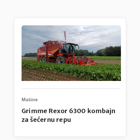
čemu vode računa na dodatni praktični
razvoj.
Mašine
Grimme Rexor 6300 kombajn
za šećernu repu