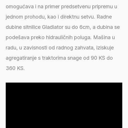
omogućava i na primer predsetvenu pripremu u
jednom prohodu, kao i direktnu setvu. Radne
dubine sitnilice Gladiator su do 6cm, a dubina se
podešava preko hidrauličnih poluga. Mašina u
radu, u zavisnosti od radnog zahvata, iziskuje
agregatiranje s traktorima snage od 90 KS do
360 KS.