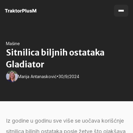
Mašine
Sitnilica biljnih ostataka
Gladiator
•
Marija Antanasković
30/9/2024
Iz godine u godinu sve više se uočava korišćnje
sitnilica biljnih ostataka posle žetve što olakšava