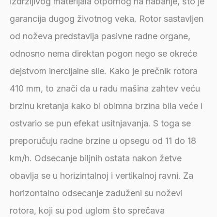
izdržljivog materijala otpornog na habanje, što je
garancija dugog životnog veka. Rotor sastavljen
od noževa predstavlja pasivne radne organe,
odnosno nema direktan pogon nego se okreće
dejstvom inercijalne sile. Kako je prečnik rotora
410 mm, to znači da u radu mašina zahtev veću
brzinu kretanja kako bi obimna brzina bila veće i
ostvario se pun efekat usitnjavanja. S toga se
preporučuju radne brzine u opsegu od 11 do 18
km/h. Odsecanje biljnih ostata nakon žetve
obavlja se u horizintalnoj i vertikalnoj ravni. Za
horizontalno odsecanje zaduženi su noževi
rotora, koji su pod uglom što sprečava