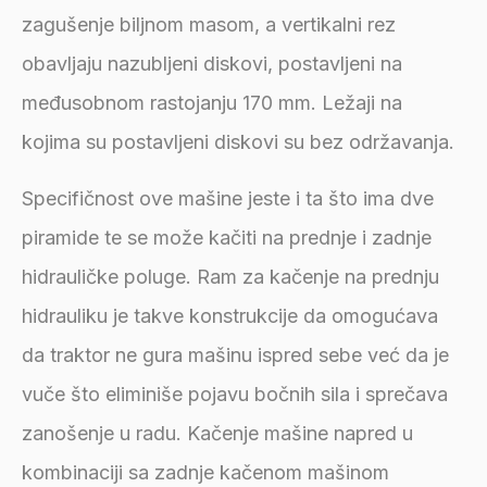
zagušenje biljnom masom, a vertikalni rez
obavljaju nazubljeni diskovi, postavljeni na
međusobnom rastojanju 170 mm. Ležaji na
kojima su postavljeni diskovi su bez održavanja.
Specifičnost ove mašine jeste i ta što ima dve
piramide te se može kačiti na prednje i zadnje
hidrauličke poluge. Ram za kačenje na prednju
hidrauliku je takve konstrukcije da omogućava
da traktor ne gura mašinu ispred sebe već da je
vuče što eliminiše pojavu bočnih sila i sprečava
zanošenje u radu. Kačenje mašine napred u
kombinaciji sa zadnje kačenom mašinom