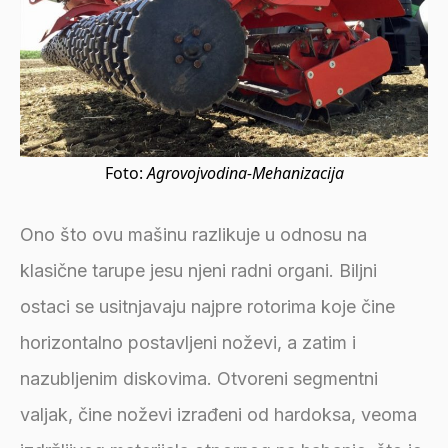
Foto:
Agrovojvodina-Mehanizacija
Ono što ovu mašinu razlikuje u odnosu na
klasične tarupe jesu njeni radni organi. Biljni
ostaci se usitnjavaju najpre rotorima koje čine
horizontalno postavljeni noževi, a zatim i
nazubljenim diskovima. Otvoreni segmentni
valjak, čine noževi izrađeni od hardoksa, veoma