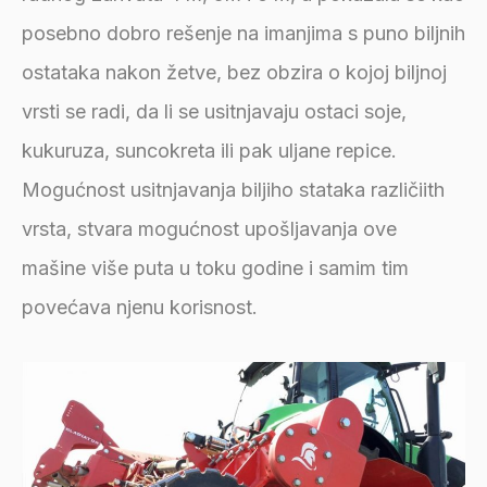
posebno dobro rešenje na imanjima s puno biljnih
ostataka nakon žetve, bez obzira o kojoj biljnoj
vrsti se radi, da li se usitnjavaju ostaci soje,
kukuruza, suncokreta ili pak uljane repice.
Mogućnost usitnjavanja biljiho stataka različiith
vrsta, stvara mogućnost upošljavanja ove
mašine više puta u toku godine i samim tim
povećava njenu korisnost.