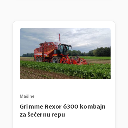
nego takođe i na radne proscese pri
čemu vode računa na dodatni praktični
razvoj.
Mašine
Grimme Rexor 6300 kombajn
za šećernu repu