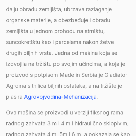
dalju obradu zemljišta, ubrzava razlaganje
organske materije, a obezbeđuje i obradu
zemljišta u jednom prohodu na strništu,
suncokretištu kao i parcelama nakon žetve
drugih biljnih vrsta. Jedna od mašina koja se
izdvojila na tržištu po svojim učincima, a koja je
proizvod s potpisom Made in Serbia je Gladiator
Agroma sitnilica biljnih ostataka, a na tržište je
plasira
Agrovojvodina-Mehanizacija
.
Ova mašina se proizvodi u verziji fiksnog rama
radnog zahvata 3 m i 4 m i hidraulično sklopivim,
radnog zahvata 4 m, 5m i 6 m, a pokazala se kao