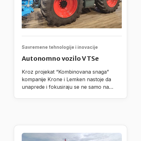
Savremene tehnologije i inovacije
Autonomno vozilo VTSe
Kroz projekat “Kombinovana snaga”
kompanije Krone i Lemken nastoje da
unaprede i fokusiraju se ne samo na
razvoj autonomnih procesnih jedinica,
nego takođe i na radne proscese pri
čemu vode računa na dodatni praktični
razvoj.