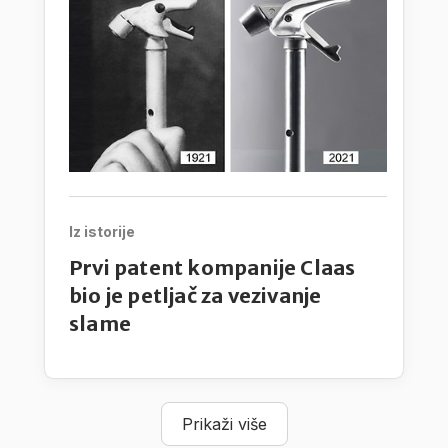
Iz istorije
Prvi patent kompanije Claas
bio je petljač za vezivanje
slame
Prikaži više