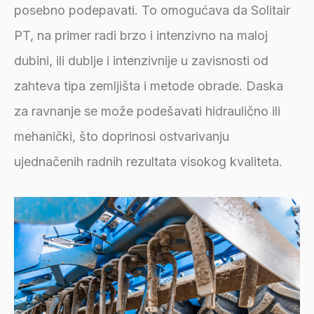
posebno podepavati. To omogućava da Solitair
PT, na primer radi brzo i intenzivno na maloj
dubini, ili dublje i intenzivnije u zavisnosti od
zahteva tipa zemljišta i metode obrade. Daska
za ravnanje se može podešavati hidraulično ili
mehanički, što doprinosi ostvarivanju
ujednačenih radnih rezultata visokog kvaliteta.