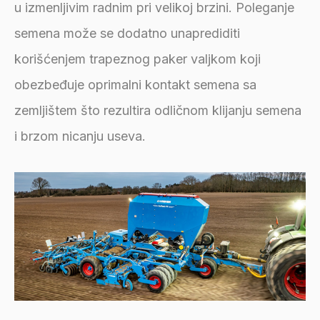
u izmenljivim radnim pri velikoj brzini. Poleganje
semena može se dodatno unaprediditi
korišćenjem trapeznog paker valjkom koji
obezbeđuje oprimalni kontakt semena sa
zemljištem što rezultira odličnom klijanju semena
i brzom nicanju useva.