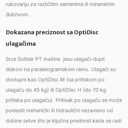
rukovanju za različitim semenima ili mineralnim
đubrivom.
Dokazana preciznost sa OptiDisc
ulagačima
Srce Solitair PT mašine jesu ulagači-dupli
diskovi na paralelogramskom ramu. Ulagači su
dostupni kao OptiDisc M (sa pritiskom po
ulagaču do 45 kg) ili OptiDisc H (do 70 kg
pritiska po ulagaču). Pritisak po ulagaču se može
podesiti mehanički ili hidraulični nezavisno od
dubine setve što je ključna prednost kada se radi