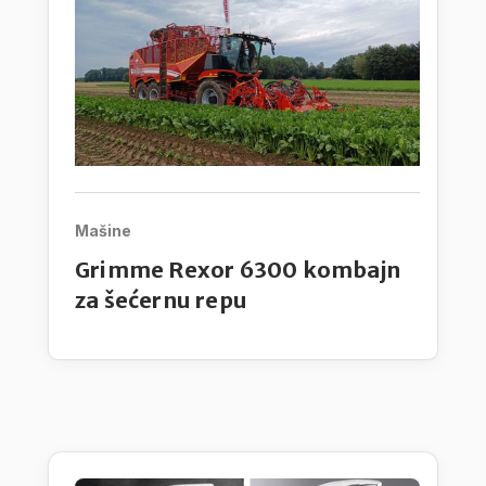
Mašine
Grimme Rexor 6300 kombajn
za šećernu repu