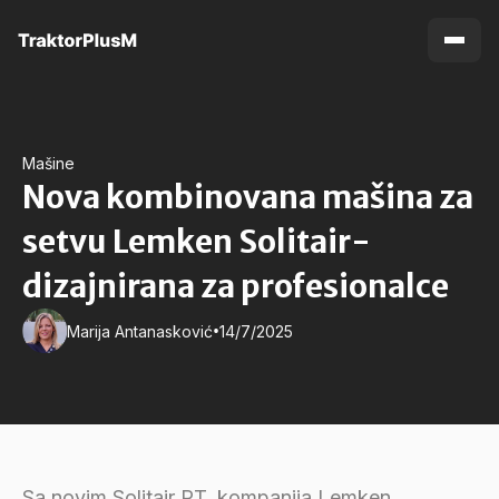
Mašine
Nova kombinovana mašina za
setvu Lemken Solitair-
dizajnirana za profesionalce
•
Marija Antanasković
14/7/2025
Sa novim Solitair PT, kompanija Lemken