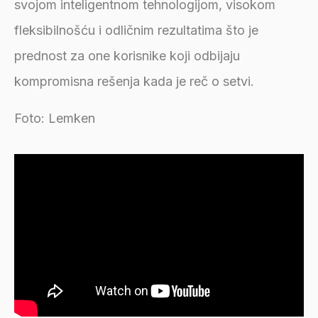
svojom inteligentnom tehnologijom, visokom
fleksibilnošću i odličnim rezultatima što je
prednost za one korisnike koji odbijaju
kompromisna rešenja kada je reč o setvi.
Foto: Lemken