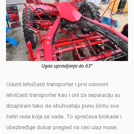
Ugao upravljanja do 63°
Ulazni letvičasti transporter i prvi osnovni
letvičasti transporter kao i oni za separaciju su
dizajnirani tako da obuhvataju punu širinu sva
četiri reda koja se vade. To sprečava blokade i
obezbeđuje dobar pregled na ceo ulaz mase.