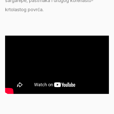
šargarepe, paštrnaka i drugog korenasto-
krtolastog povrća.