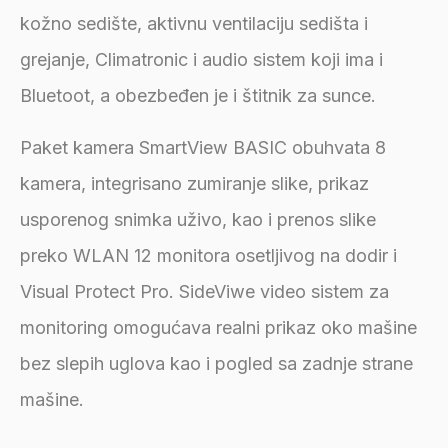
kožno sedište, aktivnu ventilaciju sedišta i
grejanje, Climatronic i audio sistem koji ima i
Bluetoot, a obezbeđen je i štitnik za sunce.
Paket kamera SmartView BASIC obuhvata 8
kamera, integrisano zumiranje slike, prikaz
usporenog snimka uživo, kao i prenos slike
preko WLAN 12 monitora osetljivog na dodir i
Visual Protect Pro. SideViwe video sistem za
monitoring omogućava realni prikaz oko mašine
bez slepih uglova kao i pogled sa zadnje strane
mašine.