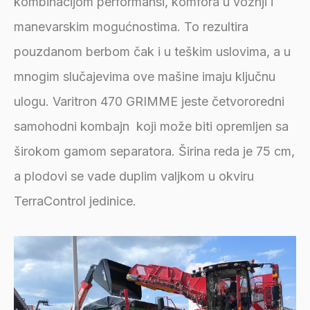
kombinacijom performansi, komfora u vožnji i
manevarskim mogućnostima. To rezultira
pouzdanom berbom čak i u teškim uslovima, a u
mnogim slučajevima ove mašine imaju ključnu
ulogu. Varitron 470 GRIMME jeste četvororedni
samohodni kombajn koji može biti opremljen sa
širokom gamom separatora. Širina reda je 75 cm,
a plodovi se vade duplim valjkom u okviru
TerraControl jedinice.