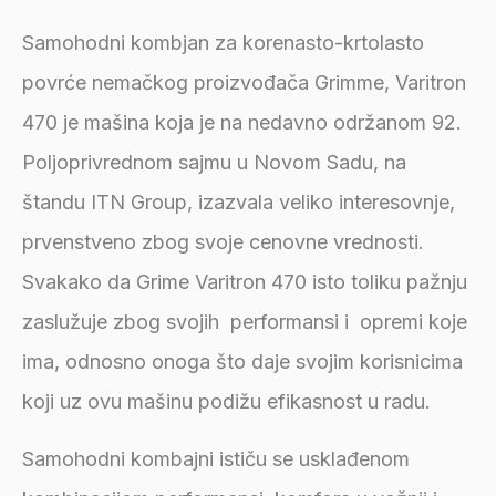
Samohodni kombjan za korenasto-krtolasto
povrće nemačkog proizvođača Grimme, Varitron
470 je mašina koja je na nedavno održanom 92.
Poljoprivrednom sajmu u Novom Sadu, na
štandu ITN Group, izazvala veliko interesovnje,
prvenstveno zbog svoje cenovne vrednosti.
Svakako da Grime Varitron 470 isto toliku pažnju
zaslužuje zbog svojih performansi i opremi koje
ima, odnosno onoga što daje svojim korisnicima
koji uz ovu mašinu podižu efikasnost u radu.
Samohodni kombajni ističu se usklađenom