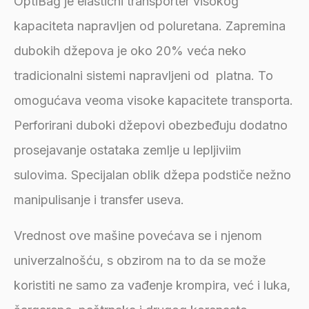
OptiBag je elastični transporter visokog
kapaciteta napravljen od poluretana. Zapremina
dubokih džepova je oko 20% veća neko
tradicionalni sistemi napravljeni od platna. To
omogućava veoma visoke kapacitete transporta.
Perforirani duboki džepovi obezbeđuju dodatno
prosejavanje ostataka zemlje u lepljiviim
sulovima. Specijalan oblik džepa podstiče nežno
manipulisanje i transfer useva.
Vrednost ove mašine povećava se i njenom
univerzalnošću, s obzirom na to da se može
koristiti ne samo za vađenje krompira, već i luka,