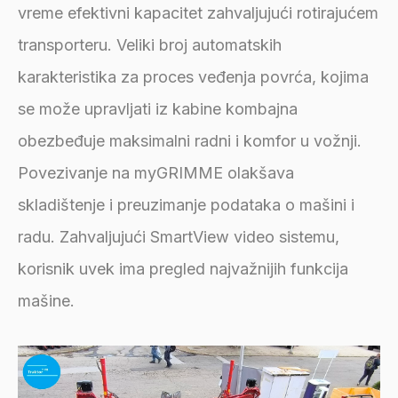
vreme efektivni kapacitet zahvaljujući rotirajućem
transporteru. Veliki broj automatskih
karakteristika za proces veđenja povrća, kojima
se može upravljati iz kabine kombajna
obezbeđuje maksimalni radni i komfor u vožnji.
Povezivanje na myGRIMME olakšava
skladištenje i preuzimanje podataka o mašini i
radu. Zahvaljujući SmartView video sistemu,
korisnik uvek ima pregled najvažnijih funkcija
mašine.