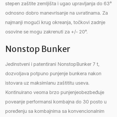
stepen zaštite zemljišta i ugao upravljanja do 63°
odnosno dobro manevrisanje na uvratinama. Za
najmanji mogući krug okreanja, točkovi zadnje
osovine se mogu zakrenuti za +/- 20°.
Nonstop Bunker
Jedinstveni i patentirani NonstopBunker 7 t,
dozvoljava potpuno punjenje bunkera nakon
istovara uz maksimlanu zaštititu useva.
Kontinuirano veoma brzo punjenjeobezbeđuje
poveanje performansi kombajna do 30 posto u
poređenju sa kombajnima sa konvencionalnim