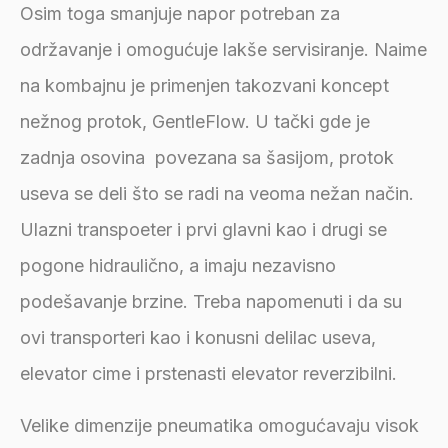
Osim toga smanjuje napor potreban za
održavanje i omogućuje lakše servisiranje. Naime
na kombajnu je primenjen takozvani koncept
nežnog protok, GentleFlow. U tački gde je
zadnja osovina povezana sa šasijom, protok
useva se deli što se radi na veoma nežan način.
Ulazni transpoeter i prvi glavni kao i drugi se
pogone hidraulično, a imaju nezavisno
podešavanje brzine. Treba napomenuti i da su
ovi transporteri kao i konusni delilac useva,
elevator cime i prstenasti elevator reverzibilni.
Velike dimenzije pneumatika omogućavaju visok