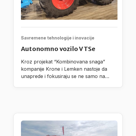
Savremene tehnologije i inovacije
Autonomno vozilo VTSe
Kroz projekat “Kombinovana snaga”
kompanije Krone i Lemken nastoje da
unaprede i fokusiraju se ne samo na
razvoj autonomnih procesnih jedinica,
nego takođe i na radne proscese pri
čemu vode računa na dodatni praktični
razvoj.