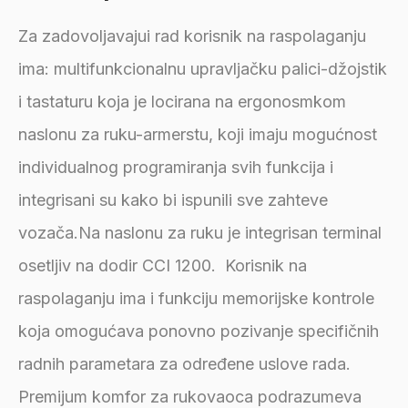
Za zadovoljavajui rad korisnik na raspolaganju
ima: multifunkcionalnu upravljačku palici-džojstik
i tastaturu koja je locirana na ergonosmkom
naslonu za ruku-armerstu, koji imaju mogućnost
individualnog programiranja svih funkcija i
integrisani su kako bi ispunili sve zahteve
vozača.Na naslonu za ruku je integrisan terminal
osetljiv na dodir CCI 1200. Korisnik na
raspolaganju ima i funkciju memorijske kontrole
koja omogućava ponovno pozivanje specifičnih
radnih parametara za određene uslove rada.
Premijum komfor za rukovaoca podrazumeva