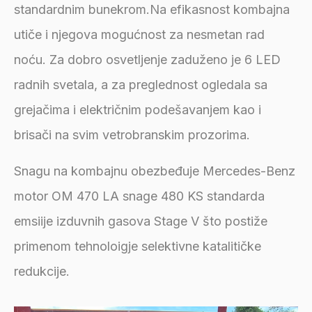
standardnim bunekrom.Na efikasnost kombajna
utiče i njegova mogućnost za nesmetan rad
noću. Za dobro osvetljenje zaduženo je 6 LED
radnih svetala, a za preglednost ogledala sa
grejačima i električnim podešavanjem kao i
brisači na svim vetrobranskim prozorima.
Snagu na kombajnu obezbeđuje Mercedes-Benz
motor OM 470 LA snage 480 KS standarda
emsiije izduvnih gasova Stage V što postiže
primenom tehnoloigje selektivne katalitičke
redukcije.