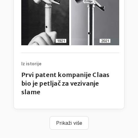
Iz istorije
Prvi patent kompanije Claas
bio je petljač za vezivanje
slame
Prikaži više