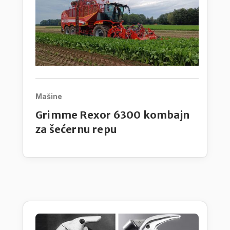
Mašine
Grimme Rexor 6300 kombajn
za šećernu repu